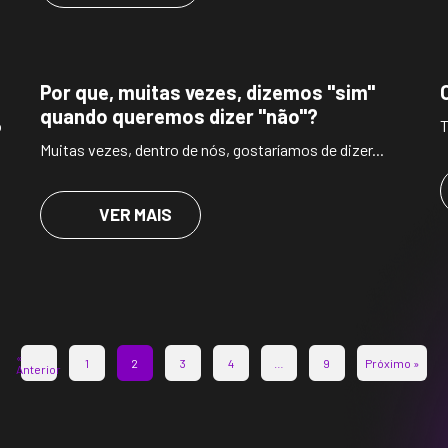
Por que, muitas vezes, dizemos "sim"
quando queremos dizer "não"?
o
T
Muitas vezes, dentro de nós, gostaríamos de dizer...
VER MAIS
«
1
2
3
4
…
9
Próximo »
Anterior