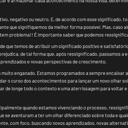
car e armazenar cada acontecimento na nossa vida, determi
itivo, negativo ou neutro. E, de acordo com esse significado, 
ante que signifiquemos da melhor forma possível. Mas, caso al
 tem problema!! É importante saber que podemos ressignifica
ade que temos de atribuir um significado positivo e satisfató
rejudica, de tal forma que, após ressignificado, passamos a 
aprendizados e novas perspectivas de crescimento.
tá muito enganado. Estamos programados a sempre encaixar a
udar o curso dos acontecimentos para lançar um novo olhar s
ar de longe todo o contexto e uma aterrissagem para voltar e 
cipalmente quando estamos vivenciando o processo, ressignifi
ue se aventuram a ter um olhar diferenciado sobre toda e qual
iente, com foco, buscando novos aprendizados, novas alternat