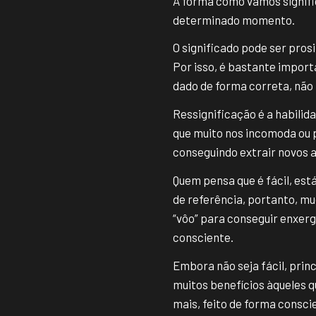
A forma como vamos signifi
determinado momento.
O significado pode ser pros
Por isso, é bastante import
dado de forma correta, não
Ressignificação é a habilid
que muito nos incomoda ou p
conseguindo extrair novos 
Quem pensa que é fácil, es
de referência, portanto, m
“vôo” para conseguir enxerg
consciente.
Embora não seja fácil, prin
muitos benefícios àqueles q
mais, feito de forma consc