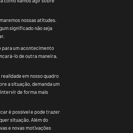
na como vamos agir sobre
tomaremos nossas atitudes.
gum significado não seja
r.
rio para um acontecimento
encará-lo de outra maneira,
 realidade em nosso quadro
obre a situação, demanda um
intervir de forma mais
car é possível e pode trazer
quer situação. Além do
ivas e novas motivações