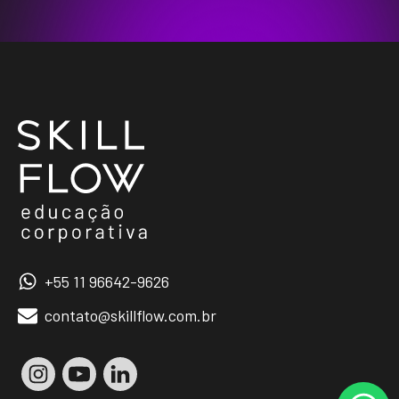
+55 11 96642-9626
contato@skillflow.com.br