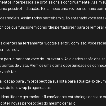
amentos interpessoais e profissionais continuamente. Assim s
 uma possível indicação. Ex: almoce uma vez por semana com 
 redes sociais. Assim todos percebam quão antenado você est
ônicos que funcionem como “despertadores” para te lembrar d
s clientes na ferramenta “Google alerts”; com isso, você rec
a internet.
a participar com você de um evento. As cidades estão cheias
s pontos de vista. Além de uma ótima oportunidade de conhec
 você faz.
a ligação para um prospect da sua lista para atualizá-lo de u
ivas de follow-up já agendadas.
 identificar e gerenciar influenciadores estabeleça contato
 obter novas percepções do mesmo cenário.