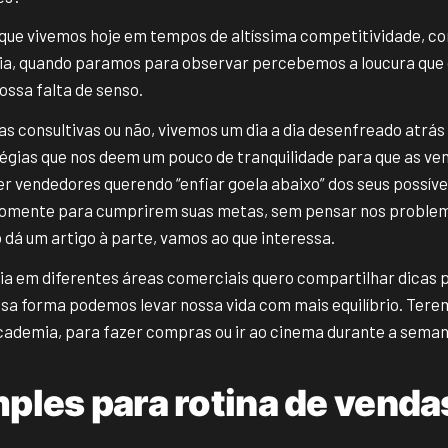
 que vivemos hoje em tempos de altíssima competitividade, co
gia, quando paramos para observar percebemos a loucura qu
ossa falta de senso.
as consultivas ou não, vivemos um dia a dia desenfreado atrás 
égias que nos deem um pouco de tranquilidade para que as ve
ver vendedores querendo “enfiar goela abaixo” dos seus possíve
 Somente para cumprirem suas metas, sem pensar nos problema
o dá um artigo à parte, vamos ao que interessa.
ia em diferentes áreas comerciais quero compartilhar dicas 
ssa forma podemos levar nossa vida com mais equilíbrio. Ter
 academia, para fazer compras ou ir ao cinema durante a seman
mples para rotina de venda