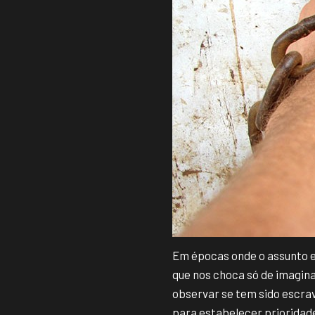
Em épocas onde o assunto em
que nos choca só de imagina
observar se tem sido escra
para estabelecer prioridad