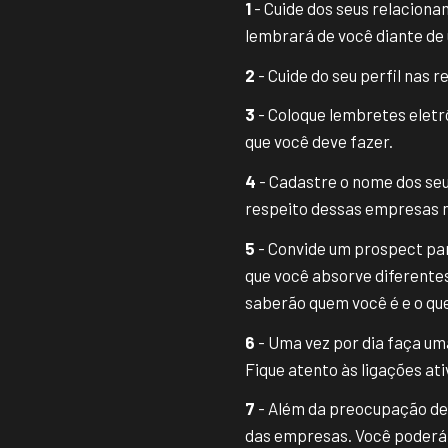
1
- Cuide dos seus relacion
lembrará de você diante de
2
- Cuide do seu perfil nas
3
- Coloque lembretes eletr
que você deve fazer.
4
- Cadastre o nome dos seu
respeito dessas empresas n
5
- Convide um prospect par
que você absorve diferente
saberão quem você é e o que
6
- Uma vez por dia faça um
Fique atento às ligações at
7
- Além da preocupação de
das empresas. Você poderá