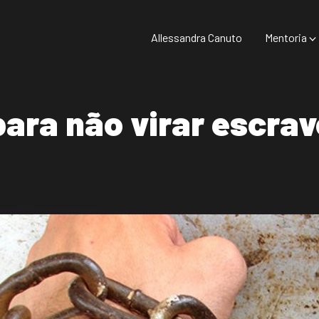
Allessandra Canuto
Mentoria
para não virar escra