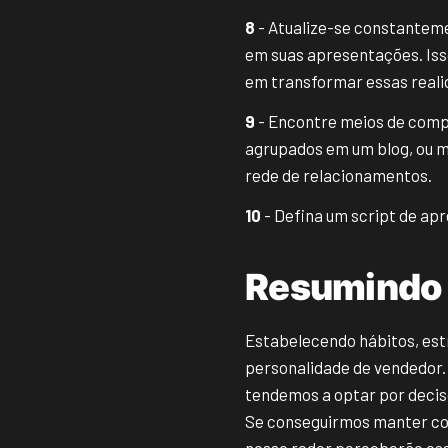
8
- Atualize-se constanteme
em suas apresentações. Iss
em transformar essas real
9
- Encontre meios de comp
agrupados em um blog, ou m
rede de relacionamentos.
10
- Defina um script de ap
Resumindo
Estabelecendo hábitos, est
personalidade de vendedor
tendemos a optar por decis
Se conseguirmos manter co
nosso redor perceberão ess