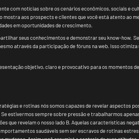
nte com notícias sobre os cenários econômicos, sociais e cult
o mostra aos prospects e clientes que você está atento ao 
idades em oportunidades de crescimento.
artilhar seus conhecimentos e demonstrar seu know-how. Sej
esmo através da participação de fóruns na web. Isso otimiza
resentação objetivo, claro e provocativo para os momentos d
ratégias e rotinas nós somos capazes de revelar aspectos pos
. Se estivermos sempre sobre pressão e trabalharmos apena
ões que revelam o nosso lado B. Aquelas características nega
mportamentos saudáveis sem ser escravos de rotinas estres
a mudança. Assim você assumirá o controle de suas atitudes.