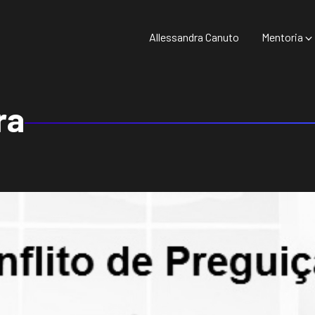
Allessandra Canuto
Mentoria
ra